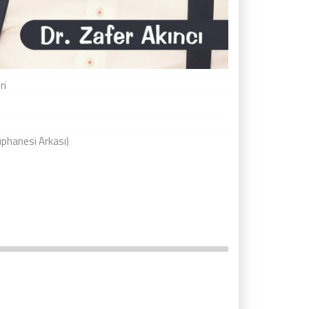
ri
phanesi Arkası)