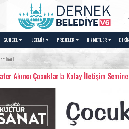
GÜNCEL
İLÇEMİZ
PROJELER
HİZMETLER
ETKİ
Semineri
Zafer Akıncı Çocuklarla Kolay İletişim Semine