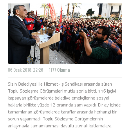
06 Ocak 2018, 22:26
1177
Okuma
Sizin Belediyesi ile Hizmet-İş Sendikası arasında süren
Toplu Sözleşme Görüşmeleri mutlu sonla bitti. 116 işçiyi
kapsayan görüşmelerde belediye emekçilerine sosyal
haklarla birlikte yüzde 12 oranında zam yapıldı. Bir ay içinde
tamamlanan görüşmelerde taraflar arasında herhangi bir
sorun yaşanmadı. Toplu Sözleşme Görüşmelerinin
anlaşmayla tamamlanması davullu zurnalı kutlamalara