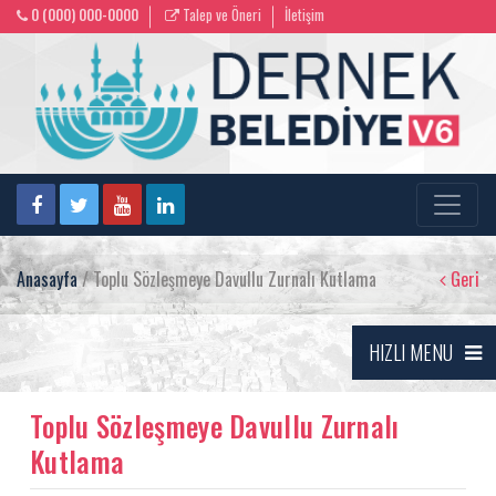
0 (000) 000-0000
Talep ve Öneri
İletişim
Anasayfa
/ Toplu Sözleşmeye Davullu Zurnalı Kutlama
Geri
HIZLI MENU
Toplu Sözleşmeye Davullu Zurnalı
Kutlama