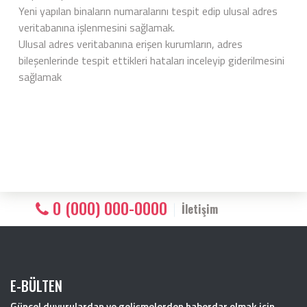
Yeni yapılan binaların numaralarını tespit edip ulusal adres
veritabanına işlenmesini sağlamak.
Ulusal adres veritabanına erişen kurumların, adres
bileşenlerinde tespit ettikleri hataları inceleyip giderilmesini
sağlamak
0 (000) 000-0000
İletişim
E-BÜLTEN
Güncel duyurulardan ve gelişmelerden haberdar olmak için