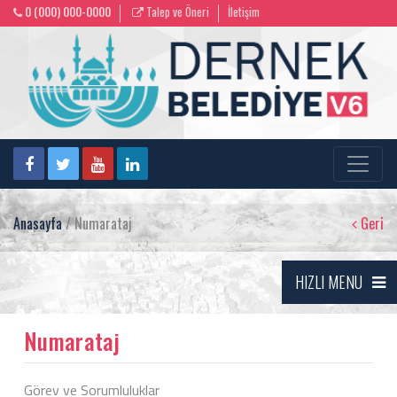
0 (000) 000-0000
Talep ve Öneri
İletişim
Anasayfa
/ Numarataj
Geri
HIZLI MENU
Numarataj
Görev ve Sorumluluklar