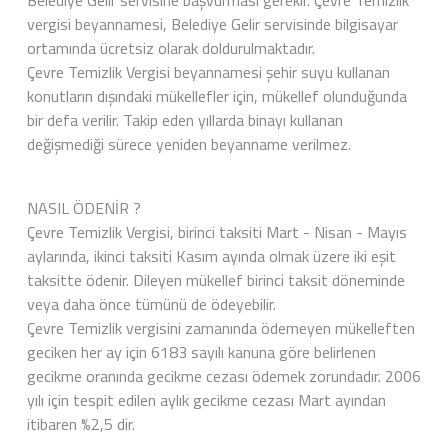
Belediye Gelir servisine başvurması gerekir. Çevre Temizlik
vergisi beyannamesi, Belediye Gelir servisinde bilgisayar
ortamında ücretsiz olarak doldurulmaktadır.
Çevre Temizlik Vergisi beyannamesi şehir suyu kullanan
konutların dışındaki mükellefler için, mükellef olunduğunda
bir defa verilir. Takip eden yıllarda binayı kullanan
değişmediği sürece yeniden beyanname verilmez.
NASIL ÖDENİR ?
Çevre Temizlik Vergisi, birinci taksiti Mart - Nisan - Mayıs
aylarında, ikinci taksiti Kasım ayında olmak üzere iki eşit
taksitte ödenir. Dileyen mükellef birinci taksit döneminde
veya daha önce tümünü de ödeyebilir.
Çevre Temizlik vergisini zamanında ödemeyen mükelleften
geciken her ay için 6183 sayılı kanuna göre belirlenen
gecikme oranında gecikme cezası ödemek zorundadır. 2006
yılı için tespit edilen aylık gecikme cezası Mart ayından
itibaren %2,5 dir.