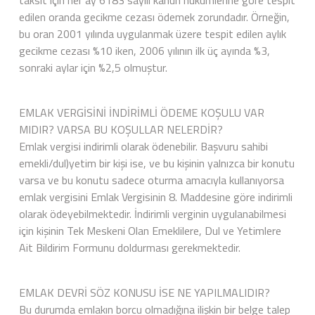
taksit için her ay 6183 sayılı kanun hükümlerine göre tespit
edilen oranda gecikme cezası ödemek zorundadır. Örneğin,
bu oran 2001 yılında uygulanmak üzere tespit edilen aylık
gecikme cezası %10 iken, 2006 yılının ilk üç ayında %3,
sonraki aylar için %2,5 olmuştur.
EMLAK VERGİSİNİ İNDİRİMLİ ÖDEME KOŞULU VAR
MIDIR? VARSA BU KOŞULLAR NELERDİR?
Emlak vergisi indirimli olarak ödenebilir. Başvuru sahibi
emekli/dul)yetim bir kişi ise, ve bu kişinin yalnızca bir konutu
varsa ve bu konutu sadece oturma amacıyla kullanıyorsa
emlak vergisini Emlak Vergisinin 8. Maddesine göre indirimli
olarak ödeyebilmektedir. İndirimli verginin uygulanabilmesi
için kişinin Tek Meskeni Olan Emeklilere, Dul ve Yetimlere
Ait Bildirim Formunu doldurması gerekmektedir.
EMLAK DEVRİ SÖZ KONUSU İSE NE YAPILMALIDIR?
Bu durumda emlakın borcu olmadığına ilişkin bir belge talep