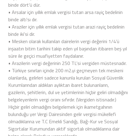
binde dört'ü dür.
• Arsalar için yıllık emlak vergisi tutarı arsa rayiç bedelinin
binde altı'sı dır.
• Araziler için yıllık emlak vergisi tutarı arazi rayiç bedelinin
binde iki'si dir.
• Mesken olarak kullanılan dairelerin vergi değerini 1/4'ü
inşaatın bitim tarihini takip eden yıl başından itibaren beş yıl
süre ile geçici muafiyetten faydalanır.
• Arazilerin vergi değerinin 250 TL'si vergiden müstesnadır.
• Türkiye sınırları içinde 200 m2.yi geçmeyen tek meskeni
olanlarda, gelirleri sadece kanunla kurulan Sosyal Güvenlik
Kurumlarından aldıkları aylıktan ibaret bulunanların,
gazilerin, şehitlerin, dul ve yetimlerinin hiçbir geliri olmadığını
belgeleyenlerin vergi oranı sıfırdır. (Vergiden istisnadır.)
Hiçbir geliri olmadığını belgelemek için ikametgahının
bulunduğu yer Vergi Dairesinden gelir vergisi mükellefi
olmadıklarına ve T.C Emekli Sandığı, Bağ-Kur ve Sosyal
Sigortalar Kurumundan aktif sigortalı olmadıklarına dair