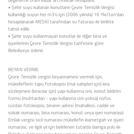
değerleme oranı kadar arttırılarak hesaplanır.
• Şehir suyu kullanan konutların Çevre Temizlik Vergisi
kullandığı suyun her m3'ü için (2006 yılında) 16 Ykr/ton'dan
hesaplanarak MESKİ tarafından su faturası ile birlikte
tahsil edilir.
• Şehir suyu kullanmayan konutlar ile diğer bina ve
işyerlerinin Çevre Temizlik Vergisi tarifesine göre
Belediyeye ödenir.
BEYAN VERME
Çevre Temizlik vergisi beyannamesi vermek için,
mükelleflerin tapu fotokopisi (mal sahipleri için) kira
sözleşmesi (kiracılar için) yapı kullanma izni, konut bildirim
formu (muhtardan - yapı kullanma izni yoksa) nüfus
cüzdan fotokopisi, binanın adresi (mahallesi, cadde ve
sokak numarası, bina numarası, konut veya işeri numarası)
Emlak vergisi sicil numarası mükellefin ikametgah ve işyeri
numarası, ve ilgili yıl için belirlenen tutarda damga pulu ile