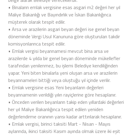
belge alarak Belediye vereceklerdir.
• Binaların emlak vergisine esas asgari m2 değeri her yıl
Maliye Bakanlığı ve Bayındırlık ve İskan Bakanlığınca
müşterek olarak tespit edilir.
• Arsa ve arazilerin asgari beyan değeri ise genel beyan
döneminde Vergi Usul Kanununa göre oluşturulan takdir
komisyonlarınca tespit edilir.
• Emlak vergisi beyannamesi mevcut bina arsa ve
arazilerde 4 yılda bir genel beyan döneminde mükellefler
tarafından yenilenmez, bu işlemi Belediye kendiliğinden
yapar. Yeni biten binalarla yeni oluşan arsa ve arazilerin
beyannameleri bittiği veya oluştuğu yıl içinde verilir.
• Emlak vergisine esas Yeni beyanların değerleri
beyannamenin verildiği yılın rayiçlerine göre hesaplanır.
• Önceden verilen beyanların takip eden yıllardaki değerleri
her yıl Maliye Bakanlığınca tespit edilen yeniden
değerlendirme oranının yarısı kadar arttırılarak hesaplanır.
• Emlak vergisi, birinci taksiti Mart - Nisan - Mayıs
aylarında, ikinci taksiti Kasım ayında olmak üzere iki eşit