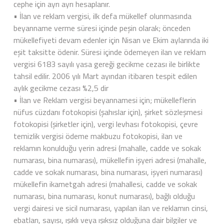
cephe için ayrı ayrı hesaplanır.
• İlan ve reklam vergisi, ilk defa mükellef olunmasında
beyanname verme süresi içinde peşin olarak; önceden
mükellefiyeti devam edenler için Nisan ve Ekim aylarında iki
eşit taksitte ödenir. Süresi içinde ödemeyen ilan ve reklam
vergisi 6183 sayılı yasa gereği gecikme cezası ile birlikte
tahsil edilir. 2006 yılı Mart ayından itibaren tespit edilen
aylık gecikme cezası %2,5 dir
• İlan ve Reklam vergisi beyannamesi için; mükelleflerin
nüfus cüzdanı fotokopisi (şahıslar için), şirket sözleşmesi
fotokopisi (şirketler için), vergi levhası fotokopisi, çevre
temizlik vergisi ödeme makbuzu fotokopisi, ilan ve
reklamın konulduğu yerin adresi (mahalle, cadde ve sokak
numarası, bina numarası), mükellefin işyeri adresi (mahalle,
cadde ve sokak numarası, bina numarası, işyeri numarası)
mükellefin ikametgah adresi (mahallesi, cadde ve sokak
numarası, bina numarası, konut numarası), bağlı olduğu
vergi dairesi ve sicil numarası, yapılan ilan ve reklamın cinsi,
ebatları, sayısı, ışıklı veya ışıksız olduğuna dair bilgiler ve