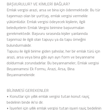
BAŞVURULUR? VE KİMLERİ BAĞLAR?
Emlak vergisi arazi, arsa ve bina için ödenmektedir. Bu tür
taşınmazı olan bir yurttaş, emlak vergisi vermekle
yükümlüdür. Emlak vergisi ödeyecek kişilerin, ilgili
belediyelerin Emlak Vergisi birimine başvurmaları
gerekmektedir. Başvuru sırasında kişiler yanlarında
taşınmaz ile ilgili olan tapuyu ya da tapu örneğini
bulundurmalıdır.
Tapusu ile ilgili birime giden şahıslar, her bir emlak türü için
arazi, arsa veya bina gibi ayrı ayrı form ve beyanname
doldurmak zorundadırlar. Bu beyannameler; Emlak vergisi
Beyannamesi Ek Formu, Arazi, Arsa, Bina
Beyannameleridir.
BİLİNMESİ GEREKENLER
• Konutlar için yıllık emlak vergisi tutarı konut rayiç
bedelinin binde iki'si dir.
• İşyerleri için yıllık emlak vergisi tutarı işyeri rayiç bedelinin