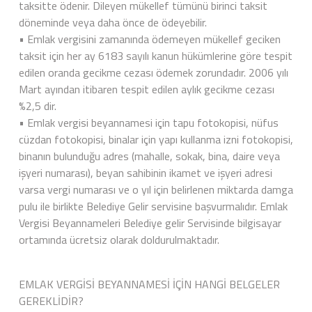
taksitte ödenir. Dileyen mükellef tümünü birinci taksit
döneminde veya daha önce de ödeyebilir.
• Emlak vergisini zamanında ödemeyen mükellef geciken
taksit için her ay 6183 sayılı kanun hükümlerine göre tespit
edilen oranda gecikme cezası ödemek zorundadır. 2006 yılı
Mart ayından itibaren tespit edilen aylık gecikme cezası
%2,5 dir.
• Emlak vergisi beyannamesi için tapu fotokopisi, nüfus
cüzdan fotokopisi, binalar için yapı kullanma izni fotokopisi,
binanın bulunduğu adres (mahalle, sokak, bina, daire veya
işyeri numarası), beyan sahibinin ikamet ve işyeri adresi
varsa vergi numarası ve o yıl için belirlenen miktarda damga
pulu ile birlikte Belediye Gelir servisine başvurmalıdır. Emlak
Vergisi Beyannameleri Belediye gelir Servisinde bilgisayar
ortamında ücretsiz olarak doldurulmaktadır.
EMLAK VERGİSİ BEYANNAMESİ İÇİN HANGİ BELGELER
GEREKLİDİR?