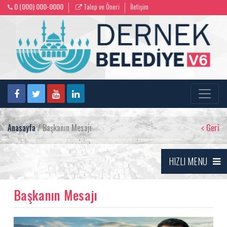
0 (000) 000-0000
Talep ve Öneri
İletişim
Anasayfa
/ Başkanın Mesajı
Geri
HIZLI MENU
Başkanın Mesajı