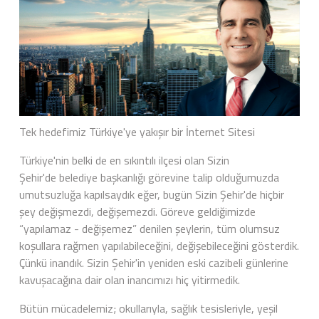
Tek hedefimiz Türkiye'ye yakışır bir İnternet Sitesi
Türkiye'nin belki de en sıkıntılı ilçesi olan Sizin
Şehir'de belediye başkanlığı görevine talip olduğumuzda
umutsuzluğa kapılsaydık eğer, bugün Sizin Şehir'de hiçbir
şey değişmezdi, değişemezdi. Göreve geldiğimizde
“yapılamaz - değişemez” denilen şeylerin, tüm olumsuz
koşullara rağmen yapılabileceğini, değişebileceğini gösterdik.
Çünkü inandık. Sizin Şehir'in yeniden eski cazibeli günlerine
kavuşacağına dair olan inancımızı hiç yitirmedik.
Bütün mücadelemiz; okullarıyla, sağlık tesisleriyle, yeşil