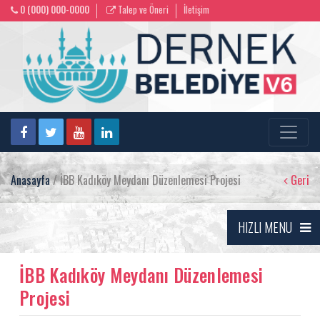
0 (000) 000-0000
Talep ve Öneri
İletişim
Anasayfa
/ İBB Kadıköy Meydanı Düzenlemesi Projesi
Geri
HIZLI MENU
İBB Kadıköy Meydanı Düzenlemesi
Projesi