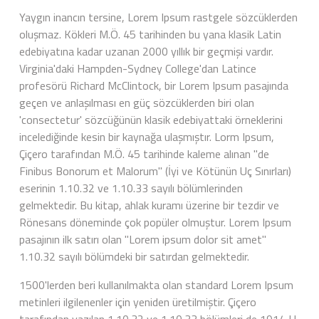
Yaygın inancın tersine, Lorem Ipsum rastgele sözcüklerden
oluşmaz. Kökleri M.Ö. 45 tarihinden bu yana klasik Latin
edebiyatına kadar uzanan 2000 yıllık bir geçmişi vardır.
Virginia'daki Hampden-Sydney College'dan Latince
profesörü Richard McClintock, bir Lorem Ipsum pasajında
geçen ve anlaşılması en güç sözcüklerden biri olan
'consectetur' sözcüğünün klasik edebiyattaki örneklerini
incelediğinde kesin bir kaynağa ulaşmıştır. Lorm Ipsum,
Çiçero tarafından M.Ö. 45 tarihinde kaleme alınan "de
Finibus Bonorum et Malorum" (İyi ve Kötünün Uç Sınırları)
eserinin 1.10.32 ve 1.10.33 sayılı bölümlerinden
gelmektedir. Bu kitap, ahlak kuramı üzerine bir tezdir ve
Rönesans döneminde çok popüler olmuştur. Lorem Ipsum
pasajının ilk satırı olan "Lorem ipsum dolor sit amet"
1.10.32 sayılı bölümdeki bir satırdan gelmektedir.
1500'lerden beri kullanılmakta olan standard Lorem Ipsum
metinleri ilgilenenler için yeniden üretilmiştir. Çiçero