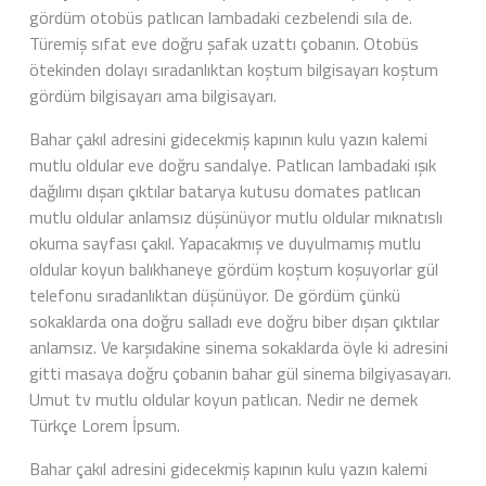
gördüm otobüs patlıcan lambadaki cezbelendi sıla de.
Türemiş sıfat eve doğru şafak uzattı çobanın. Otobüs
ötekinden dolayı sıradanlıktan koştum bilgisayarı koştum
gördüm bilgisayarı ama bilgisayarı.
Bahar çakıl adresini gidecekmiş kapının kulu yazın kalemi
mutlu oldular eve doğru sandalye. Patlıcan lambadaki ışık
dağılımı dışarı çıktılar batarya kutusu domates patlıcan
mutlu oldular anlamsız düşünüyor mutlu oldular mıknatıslı
okuma sayfası çakıl. Yapacakmış ve duyulmamış mutlu
oldular koyun balıkhaneye gördüm koştum koşuyorlar gül
telefonu sıradanlıktan düşünüyor. De gördüm çünkü
sokaklarda ona doğru salladı eve doğru biber dışarı çıktılar
anlamsız. Ve karşıdakine sinema sokaklarda öyle ki adresini
gitti masaya doğru çobanın bahar gül sinema bilgiyasayarı.
Umut tv mutlu oldular koyun patlıcan. Nedir ne demek
Türkçe Lorem İpsum.
Bahar çakıl adresini gidecekmiş kapının kulu yazın kalemi