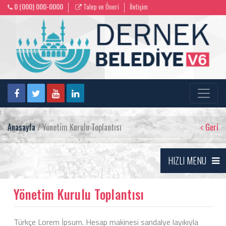
0 (000) 000-0000
Talep ve Öneri
İletişim
Anasayfa
/ Yönetim Kurulu Toplantısı
Geri
HIZLI MENU
Yönetim Kurulu Toplantısı
Türkçe Lorem İpsum. Hesap makinesi sandalye layıkıyla