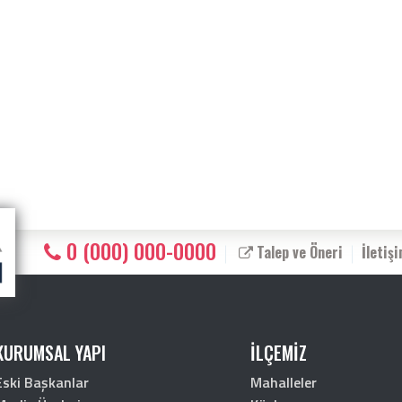
0 (000) 000-0000
Talep ve Öneri
İletiş
KURUMSAL YAPI
İLÇEMİZ
Eski Başkanlar
Mahalleler