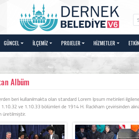
GÜNCEL
İLÇEMİZ
PROJELER
HİZMETLER
ETKİ
kan Albüm
rden beri kullanılmakta olan standard Lorem Ipsum metinleri ilgilenen
n 1.10.32 ve 1.10.33 bölümleri de 1914 H. Rackham çevirisinden alına
 üretilmiştir.