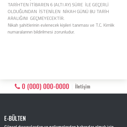
TARİHTEN İTİBAREN 6 (ALTI AY) SÜRE İLE GEÇERLİ
OLDUĞUNDAN İSTENİLEN NİKAH GÜNÜ BU TARİH
ARALIĞINI GEÇMEYECEKTİR.
Nikah şahitlerinin evlenecek kişileri tanıması ve T.C. Kimlik
numaralarının bildirilmesi zorunludur.
0 (000) 000-0000
İletişim
E-BÜLTEN
Güncel duyurulardan ve gelişmelerden haberdar olmak için