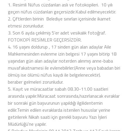
1. Resimli Nüfus cüzdanları aslı ve fotokopileri. 10 yılı
geçen nüfus cüzdanları geçersizdir.Kabul edilmeyecektir.
2. Çiftlerden birinin Belediye sınırları içerisinde ikamet
etmesi zorunludur.
3. Son 6 ayda çekilmiş 5'er adet vesikalık fotoğraf.
FOTOKOPİ RESİMLER GEÇERSİZDİR.
4. 16 yaşını doldurup , 17 sinden gün alan adaylar Aile
Mahkemesinden evlenme izin belgesi 17 yaşını bitirip 18
yaşından gün alan adaylar noterden alınmış anne-baba
muvafakatnamesi ile evlenebilirler.(Anne veya babadan biri
ölmüş ise ölümü nüfus kaydı ile belgelenecektir).
beraber gelmeleri zorunludur.
5. Kayıt ve müracaatlar sabah 08.30-11.00 saatleri
arasında yapılır.Müracaat sonrasında,hazırlanacak evraklar
bir sonraki gün başvurunun yapıldığı ilgilidentemin
edilir.Temin edilen evraklarda istenilen hususlar yerine
getirilerek Nikah saati için gerekli başvuru Yazı İşleri
Müdürlüğü'ne yapılır.