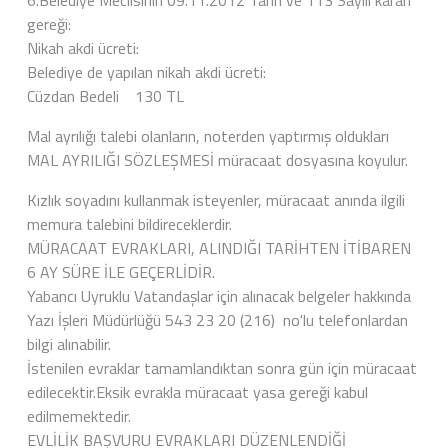
6.Belediye Meclisinin 09.11.2012 Tarih ve 113 Sayılı kararı
gereği:
Nikah akdi ücreti:
Belediye de yapılan nikah akdi ücreti:
Cüzdan Bedeli 130 TL
Mal ayrılığı talebi olanların, noterden yaptırmış oldukları
MAL AYRILIĞI SÖZLEŞMESİ müracaat dosyasına koyulur.
Kızlık soyadını kullanmak isteyenler, müracaat anında ilgili
memura talebini bildireceklerdir.
MÜRACAAT EVRAKLARI, ALINDIĞI TARİHTEN İTİBAREN
6 AY SÜRE İLE GEÇERLİDİR.
Yabancı Uyruklu Vatandaşlar için alınacak belgeler hakkında
Yazı İşleri Müdürlüğü 543 23 20 (216) no'lu telefonlardan
bilgi alınabilir.
İstenilen evraklar tamamlandıktan sonra gün için müracaat
edilecektir.Eksik evrakla müracaat yasa gereği kabul
edilmemektedir.
EVLİLİK BAŞVURU EVRAKLARI DÜZENLENDİĞİ