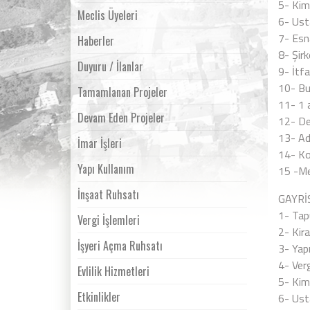
5- Kim
Meclis Üyeleri
6- Usta
7- Esn
Haberler
8- Şirk
Duyuru / İlanlar
9- İtf
10- Bul
Tamamlanan Projeler
11- 1 
Devam Eden Projeler
12- Dev
13- Adl
İmar İşleri
14- Ko
Yapı Kullanım
15 -Me
İnşaat Ruhsatı
GAYRİ
1- Tap
Vergi İşlemleri
2- Kir
İşyeri Açma Ruhsatı
3- Yapı
4- Verg
Evlilik Hizmetleri
5- Kim
Etkinlikler
6- Usta