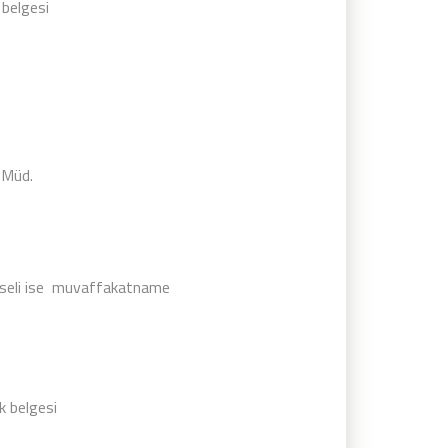
 belgesi
e Müd.
hisseli ise muvaffakatname
k belgesi