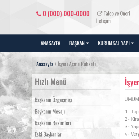
0 (000) 000-0000
Talep ve Öneri
İletişim
ANASAYFA
BAŞKAN
KURUMSAL YAPI
Anasayfa
/ İşyeri Açma Ruhsatı
Hızlı Menü
İşye
UMUMA
Başkanın Özgeçmişi
Başkanın Mesajı
1- Tap
2- Kir
Başkanın Resimleri
3- Yapı
4- Verg
Eski Başkanlar