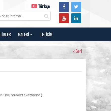
Türkçe
NLİKLER
GALERİ
İLETİŞİM
Geri
sseli ise muvaffakatname )