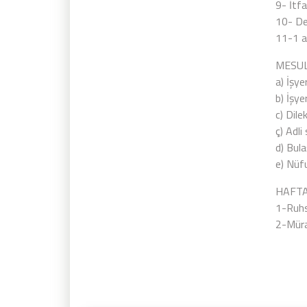
9- İtf
10- Dev
11-1 a
MESU
a) İşye
b) İşy
c) Dile
ç) Adli 
d) Bula
e) Nüf
HAFTA
1-Ruhs
2-Mür