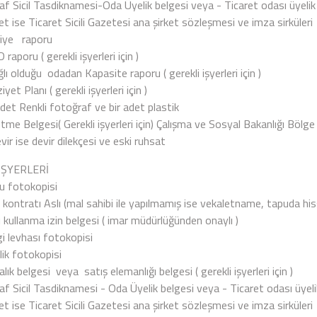
af Sicil Tasdiknamesi-Oda Üyelik belgesi veya - Ticaret odası üyelik
et ise Ticaret Sicili Gazetesi ana şirket sözleşmesi ve imza sirküleri
aiye raporu
raporu ( gerekli işyerleri için )
ı olduğu odadan Kapasite raporu ( gerekli işyerleri için )
yet Planı ( gerekli işyerleri için )
det Renkli fotoğraf ve bir adet plastik
tme Belgesi( Gerekli işyerleri için) Çalışma ve Sosyal Bakanlığı Bölg
ir ise devir dilekçesi ve eski ruhsat
İŞYERLERİ
u fotokopisi
a kontratı Aslı (mal sahibi ile yapılmamış ise vekaletname, tapuda 
 kullanma izin belgesi ( imar müdürlüğünden onaylı )
i levhası fotokopisi
lik fotokopisi
lık belgesi veya satış elemanlığı belgesi ( gerekli işyerleri için )
f Sicil Tasdiknamesi - Oda Üyelik belgesi veya - Ticaret odası üyeli
et ise Ticaret Sicili Gazetesi ana şirket sözleşmesi ve imza sirküleri