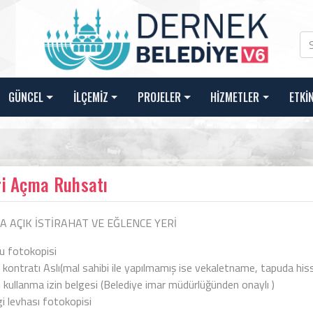
GÜNCEL
İLÇEMİZ
PROJELER
HİZMETLER
ETKİ
ri Açma Ruhsatı
 AÇIK İSTİRAHAT VE EĞLENCE YERİ
u fotokopisi
a kontratı Aslı(mal sahibi ile yapılmamış ise vekaletname, tapuda hi
 kullanma izin belgesi (Belediye imar müdürlüğünden onaylı )
i levhası fotokopisi