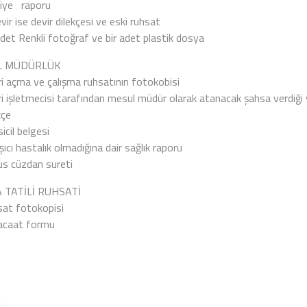
aiye raporu
ir ise devir dilekçesi ve eski ruhsat
det Renkli fotoğraf ve bir adet plastik dosya
L MÜDÜRLÜK
ri açma ve çalışma ruhsatının fotokobisi
eri işletmecisi tarafından mesul müdür olarak atanacak şahsa verdiğ
kçe
sicil belgesi
şıcı hastalık olmadığına dair sağlık raporu
us cüzdan sureti
 TATİLİ RUHSATİ
at fotokopisi
acaat formu