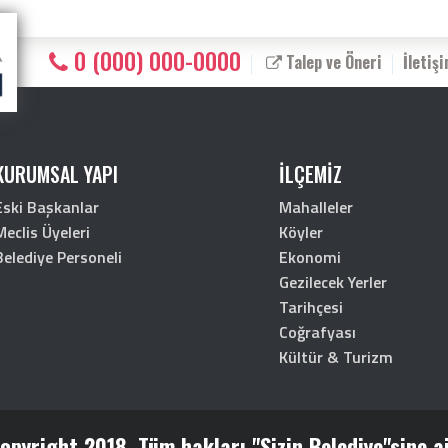
0 (000) 000-0000
Talep ve Öneri
İletiş
KURUMSAL YAPI
İLÇEMİZ
Eski Başkanlar
Mahalleler
Meclis Üyeleri
Köyler
Belediye Personeli
Ekonomi
Gezilecek Yerler
Tarihçesi
Coğrafyası
Kültür & Turizm
pyright 2018. Tüm hakları "Sizin Belediye"sine ai