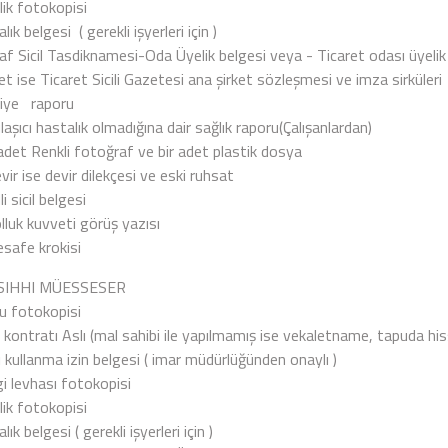
lik fotokopisi
lık belgesi ( gerekli işyerleri için )
af Sicil Tasdiknamesi-Oda Üyelik belgesi veya - Ticaret odası üyelik
et ise Ticaret Sicili Gazetesi ana şirket sözleşmesi ve imza sirküleri
aiye raporu
aşıcı hastalık olmadığına dair sağlık raporu(Çalışanlardan)
adet Renkli fotoğraf ve bir adet plastik dosya
ir ise devir dilekçesi ve eski ruhsat
i sicil belgesi
lluk kuvveti görüş yazısı
safe krokisi
SIHHI MÜESSESER
u fotokopisi
a kontratı Aslı (mal sahibi ile yapılmamış ise vekaletname, tapuda
 kullanma izin belgesi ( imar müdürlüğünden onaylı )
i levhası fotokopisi
lik fotokopisi
lık belgesi ( gerekli işyerleri için )