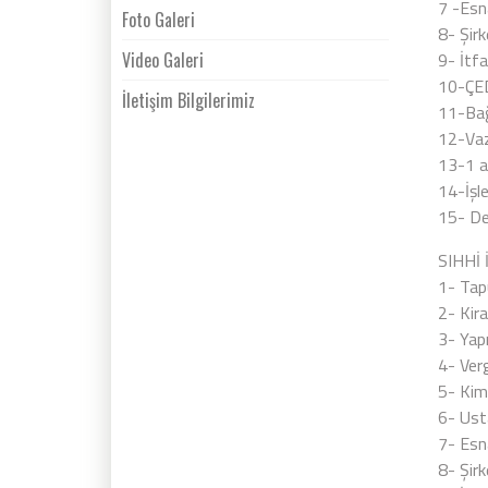
7 -Esn
Foto Galeri
8- Şirk
Video Galeri
9- İtf
10-ÇED 
İletişim Bilgilerimiz
11-Bağl
12-Vazi
13-1 a
14-İşle
15- Dev
SIHHİ 
1- Tap
2- Kir
3- Yapı
4- Verg
5- Kim
6- Usta
7- Esna
8- Şirk