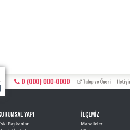
0 (000) 000-0000
Talep ve Öneri
İletiş
KURUMSAL YAPI
İLÇEMİZ
Eski Başkanlar
Mahalleler