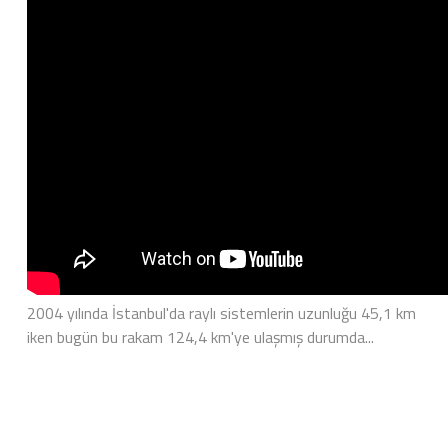
2004 yılında İstanbul'da raylı sistemlerin uzunluğu 45,1 km
iken bugün bu rakam 124,4 km'ye ulaşmış durumda...