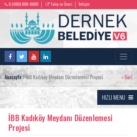
0 (000) 000-0000
Talep ve Öneri
İletişim
Anasayfa
/ İBB Kadıköy Meydanı Düzenlemesi Projesi
Geri
HIZLI MENU
İBB Kadıköy Meydanı Düzenlemesi
Projesi